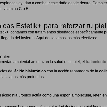
y espinacas ayudan a combatir este daño desde dentro. Compl
en vitamina C o E.
icas Estetik+ para reforzar tu piel
tetik+, contamos con tratamientos diseñados específicamente pa
a llegada del invierno. Aquí destacamos los más efectivos:
rónico
humedad ambiental amenazan la salud de tu piel, el
tratamient
icios del
ácido hialurónico
con la acción reparadora de la
coli
e las capas más profundas.
 ácido hialurónico actúa como una esponja molecular, retenien
promueve la regeneración celular, fortaleciendo la piel frente a