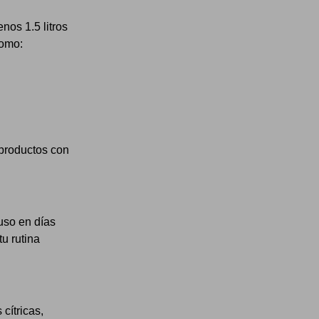
nos 1.5 litros
como:
 productos con
uso en días
u rutina
cítricas,