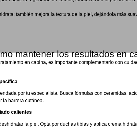
drata; también mejora la textura de la piel, dejándola más suave,
mo mantener los resultados en c
tratamiento en cabina, es importante complementarlo con cuida
pecífica
endada por tu especialista. Busca fórmulas con ceramidas, ácid
 la barrera cutánea.
iado calientes
eshidratar la piel. Opta por duchas tibias y aplica crema hidra