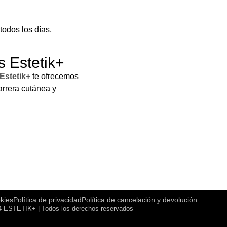
todos los días,
s Estetik+
 Estetik+
te ofrecemos
arrera cutánea y
okies
Política de privacidad
Política de cancelación y devolución
 ESTETIK+ | Todos los derechos reservados