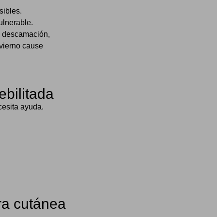
sibles.
ulnerable.
, descamación,
nvierno cause
ebilitada
ecesita ayuda.
era cutánea