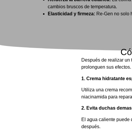
cambios bruscos de temperatura.
Elasticidad y firmeza:
Re-Gen no solo hi
Có
Después de realizar un 
prolonguen sus efectos.
1. Crema hidratante es
Utiliza una crema recom
niacinamida para reparar
2. Evita duchas demas
El agua caliente puede d
después.