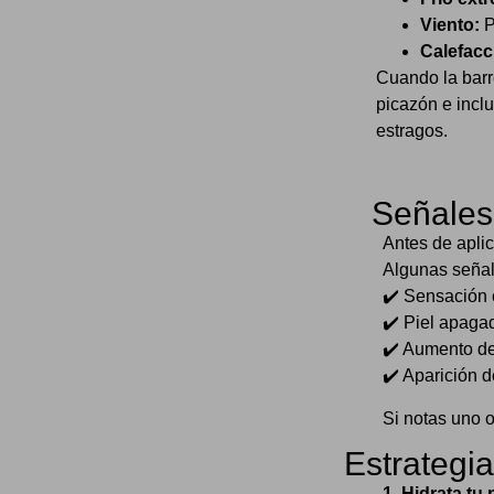
Viento:
P
Calefacc
Cuando la barr
picazón e inclu
estragos.
Señales 
Antes de aplic
Algunas seña
✔️ Sensación c
✔️ Piel apaga
✔️ Aumento de 
✔️ Aparición 
Si notas uno o
Estrategia
1. Hidrata tu 