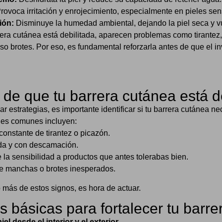
rovoca irritación y enrojecimiento, especialmente en pieles sen
ión:
Disminuye la humedad ambiental, dejando la piel seca y v
era cutánea está debilitada, aparecen problemas como tirantez
so brotes. Por eso, es fundamental reforzarla antes de que el i
de que tu barrera cutánea está d
ar estrategias, es importante identificar si tu barrera cutánea n
les comunes incluyen:
onstante de tirantez o picazón.
da y con descamación.
la sensibilidad a productos que antes tolerabas bien.
de manchas o brotes inesperados.
 más de estos signos, es hora de actuar.
s básicas para fortalecer tu barr
piel desde el interior y el exterior