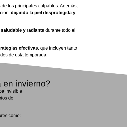
s de los principales culpables. Además,
ación,
dejando la piel desprotegida y
 saludable y radiante
durante todo el
rategias efectivas,
que incluyen tanto
ades de esta temporada.
a en invierno?
a invisible
bios de
tores como: