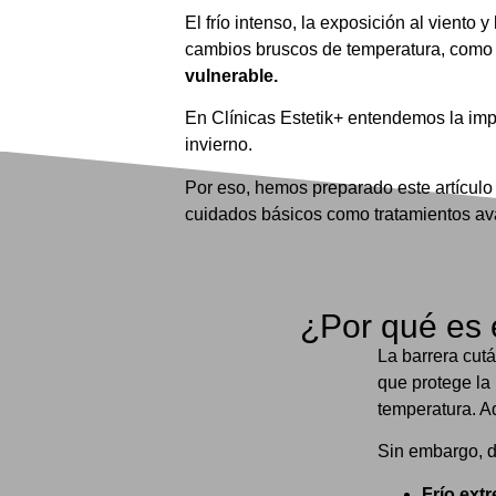
El frío intenso, la exposición al vient
cambios bruscos de temperatura, como pa
vulnerable.
En Clínicas Estetik+ entendemos la imp
invierno.
Por eso, hemos preparado este artícul
cuidados básicos como tratamientos a
¿Por qué es e
La barrera cut
que protege la
temperatura. A
Sin embargo, d
Frío ext