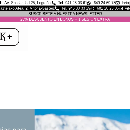
Av. Solidaridad 25, Logroño.
Tel. 941 23 03 61
649 24 69 78
lari
aztelako Atea, 2, Vitoria-Gasteiz
Tel. 945 30 33 29
681 20 25 06
vi
SUSCRIBETE A NUESTRA NEWSLETTER
25% DESCUENTO EN BONOS + 1 SESIÓN EXTRA