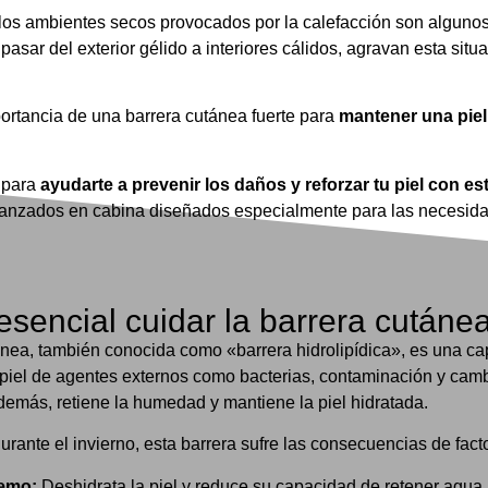
o y los ambientes secos provocados por la calefacción son alguno
sar del exterior gélido a interiores cálidos, agravan esta situ
ortancia de una barrera cutánea fuerte para
mantener una piel
o para
ayudarte a prevenir los daños y reforzar tu piel con est
vanzados en cabina diseñados especialmente para las necesid
sencial cuidar la barrera cutáne
ánea, también conocida como «barrera hidrolipídica», es una cap
 piel de agentes externos como bacterias, contaminación y cam
demás, retiene la humedad y mantiene la piel hidratada.
urante el invierno, esta barrera sufre las consecuencias de fac
remo:
Deshidrata la piel y reduce su capacidad de retener agua.