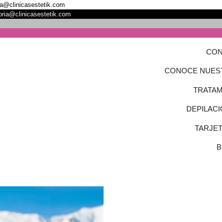
oja@clinicasestetik.com
toria@clinicasestetik.com
CON
CONOCE NUES
TRATAM
DEPILACI
TARJE
B