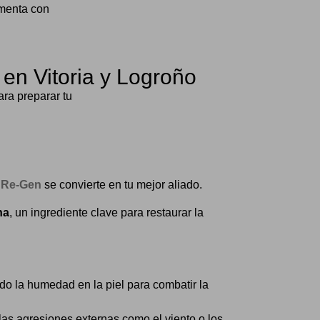
ementa con
 en Vitoria y Logroño
ra preparar tu
Mesoterap
o Re-Gen
se convierte en tu mejor aliado.
Durante el inv
que actúe desd
na
, un ingrediente clave para restaurar la
El tratamient
¿Por qué es i
do la humedad en la piel para combatir la
Infusión
ácido hi
 las agresiones externas como el viento o los
Fortalec