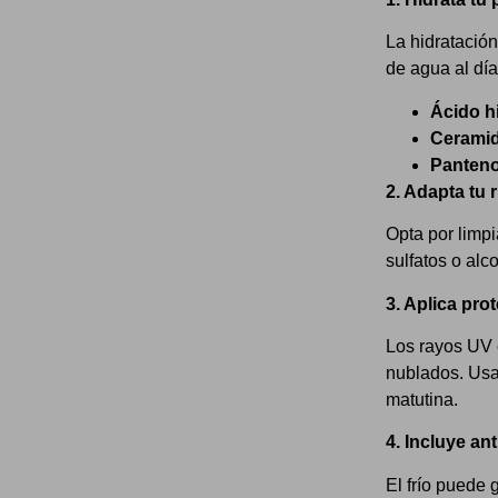
La hidratación
de agua al dí
Ácido h
Cerami
Panteno
2. Adapta tu 
Opta por limpi
sulfatos o alc
3. Aplica pro
Los rayos UV 
nublados. Usa
matutina.
4. Incluye an
El frío puede 