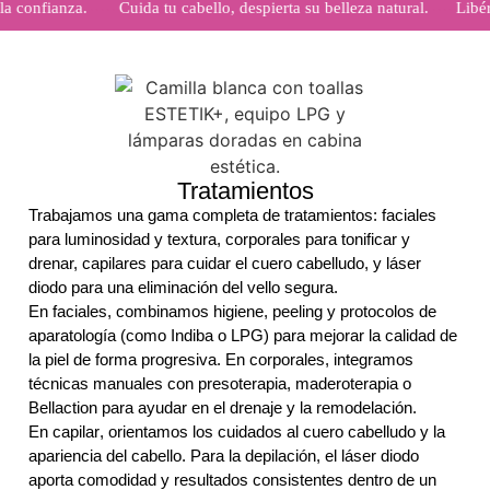
la confianza.
-----
Cuida tu cabello, despierta su belleza natural.
-----
Libér
Tratamientos
Trabajamos una gama completa de tratamientos: faciales
para luminosidad y textura, corporales para tonificar y
drenar, capilares para cuidar el cuero cabelludo, y láser
diodo para una eliminación del vello segura.
En
faciales
, combinamos
higiene
,
peeling
y protocolos de
aparatología (como
Indiba
o
LPG
) para mejorar la calidad de
la piel de forma progresiva. En
corporales
, integramos
técnicas manuales con
presoterapia
,
maderoterapia
o
Bellaction
para ayudar en el
drenaje
y la
remodelación
.
En
capilar
, orientamos los cuidados al
cuero cabelludo
y la
apariencia del cabello. Para la
depilación
, el
láser diodo
aporta comodidad y resultados consistentes dentro de un