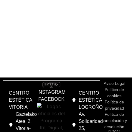
Aviso Legal
Política de
INSTAGRAM
CENTRO
CENTRO
cookies
FACEBOOK
ESTÉTICA
ESTÉTICA
Política de
VITORIA
LOGROÑO
privacidad
Gaztelako
Av.
Política de
cancelación y
Atea, 2,
Solidaridad
devolución
Vitoria-
25,
© 2024