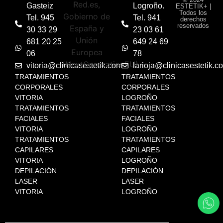
Gasteiz
Logroño.
ESTETIK+ |
Todos los
Tel. 945
Tel. 941
derechos
reservados
30 33 29
23 03 61
681 20 25
649 24 69
06
78
vitoria@clinicasestetik.com
larioja@clinicasestetik.c
TRATAMIENTOS
TRATAMIENTOS
CORPORALES
CORPORALES
VITORIA
LOGROÑO
TRATAMIENTOS
TRATAMIENTOS
FACIALES
FACIALES
VITORIA
LOGROÑO
TRATAMIENTOS
TRATAMIENTOS
CAPILARES
CAPILARES
VITORIA
LOGROÑO
DEPILACIÓN
DEPILACIÓN
LASER
LASER
VITORIA
LOGROÑO