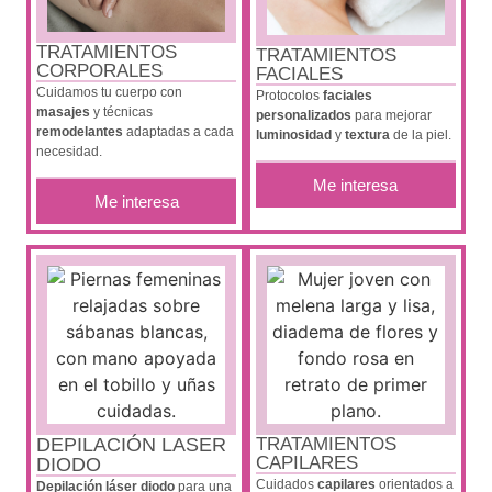
TRATAMIENTOS
TRATAMIENTOS
CORPORALES
FACIALES
Cuidamos tu cuerpo con
Protocolos
faciales
masajes
y técnicas
personalizados
para mejorar
remodelantes
adaptadas a cada
luminosidad
y
textura
de la piel.
necesidad.
Me interesa
Me interesa
DEPILACIÓN LASER
TRATAMIENTOS
CAPILARES
DIODO
Cuidados
capilares
orientados a
Depilación láser diodo
para una