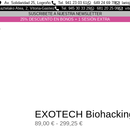
Av. Solidaridad 25, Logroño.
Tel. 941 23 03 61
649 24 69 78
lari
aztelako Atea, 2, Vitoria-Gasteiz
Tel. 945 30 33 29
681 20 25 06
vi
SUSCRIBETE A NUESTRA NEWSLETTER
25% DESCUENTO EN BONOS + 1 SESIÓN EXTRA
EXOTECH Biohacking
89,00
€
-
299,25
€