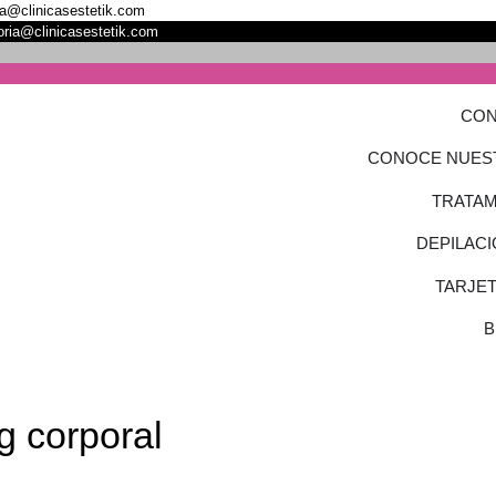
oja@clinicasestetik.com
toria@clinicasestetik.com
CON
CONOCE NUES
TRATAM
DEPILACI
TARJE
B
 corporal