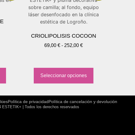
TE
CRIOLIPOLISIS COCOON
69,00
€
-
252,00
€
Seleccionar opciones
okies
Política de privacidad
Política de cancelación y devolución
 ESTETIK+ | Todos los derechos reservados