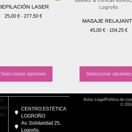
DEPILACIÓN LASER
25,00
€
-
277,50
€
MASAJE RELAJAN
45,00
€
-
104,25
€
Seleccionar opciones
Seleccionar opciones
Aviso Legal
Política de co
© 2024
CENTRO ESTÉTICA
LOGROÑO
Av. Solidaridad 25,
Logroño.