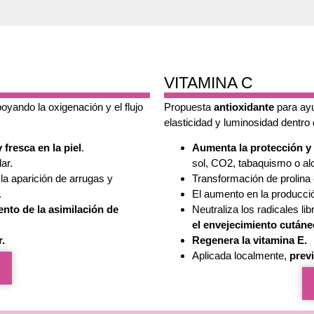
VITAMINA C
poyando la oxigenación y el flujo
Propuesta
antioxidante
para ay
elasticidad y luminosidad dentro 
 fresca en la piel
.
Aumenta la protección y r
ar.
sol, CO2, tabaquismo o al
 la aparición de arrugas y
Transformación de prolina e
.
El aumento en la producci
nto de la asimilación de
Neutraliza los radicales li
el envejecimiento cutáne
r.
Regenera la vitamina E.
Aplicada localmente,
previ