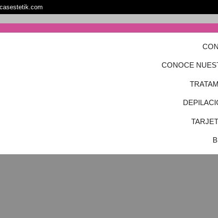
icasestetik.com
CON
CONOCE NUES
TRATAM
DEPILACI
TARJE
B