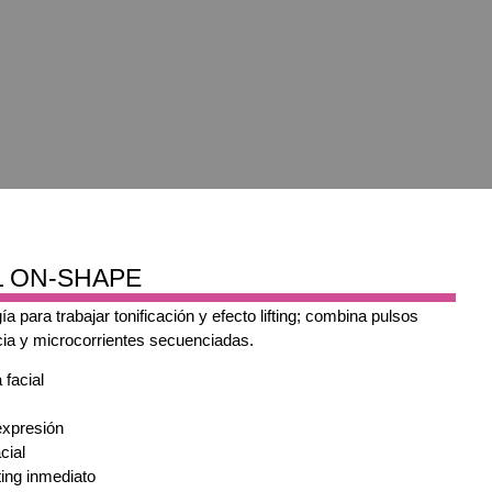
AL ON-SHAPE
a para trabajar tonificación y efecto lifting; combina pulsos
cia y microcorrientes secuenciadas.
 facial
expresión
cial
ting inmediato