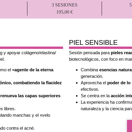
3 SESIONES
195,00 €
PIEL SENSIBLE
ng y apoyar colágeno/elastina/
Sesión pensada para
pieles rea
el.
biotecnológicos, con foco en ma
como el
«agente de la eterna
Combina
esencias natura
generación.
ónico,
combatiendo la flacidez
Aprovecha el
poder de lo 
efectivos.
e
renueva las capas superiores
Se centra en la
acción int
La experiencia ha confirma
s libres.
naturaleza y la ciencia para
olando manchas y el «velo
ado contra el acné.