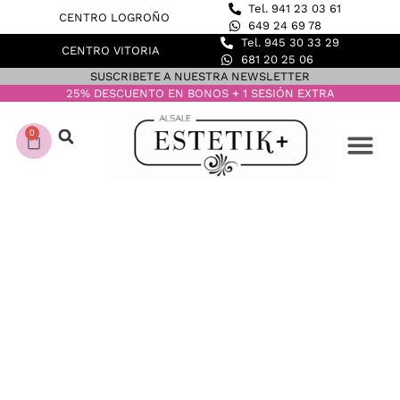
Tel. 941 23 03 61
CENTRO LOGROÑO
649 24 69 78
Tel. 945 30 33 29
CENTRO VITORIA
681 20 25 06
SUSCRIBETE A NUESTRA NEWSLETTER
25% DESCUENTO EN BONOS + 1 SESIÓN EXTRA
0
CONOCE NUESTROS C
DEPILACIÓN LASER
TARJETA REGALO CANJEABLE POR NUESTROS
TRATAMIENTOS
25,00 €
De:
Para: