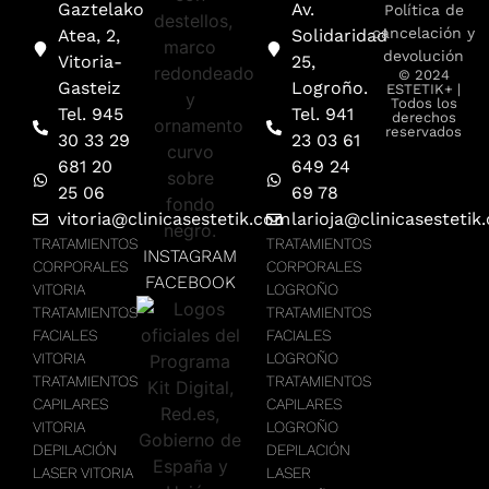
Gaztelako
Av.
Política de
cancelación y
Atea, 2,
Solidaridad
devolución
Vitoria-
25,
© 2024
Gasteiz
Logroño.
ESTETIK+ |
Todos los
Tel. 945
Tel. 941
derechos
reservados
30 33 29
23 03 61
681 20
649 24
25 06
69 78
vitoria@clinicasestetik.com
larioja@clinicasestetik
TRATAMIENTOS
TRATAMIENTOS
INSTAGRAM
CORPORALES
CORPORALES
FACEBOOK
VITORIA
LOGROÑO
TRATAMIENTOS
TRATAMIENTOS
FACIALES
FACIALES
VITORIA
LOGROÑO
TRATAMIENTOS
TRATAMIENTOS
CAPILARES
CAPILARES
VITORIA
LOGROÑO
DEPILACIÓN
DEPILACIÓN
LASER VITORIA
LASER