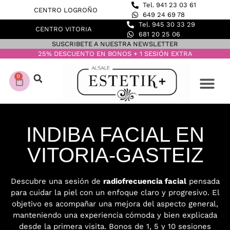
Tel. 941 23 03 61
CENTRO LOGROÑO
649 24 69 78
Tel. 945 30 33 29
CENTRO VITORIA
681 20 25 06
SUSCRIBETE A NUESTRA NEWSLETTER
25% DESCUENTO EN BONOS + 1 SESIÓN EXTRA
0
CONOCE NUESTROS C
DEPILACIÓN LASER
INDIBA FACIAL EN
VITORIA-GASTEIZ
Descubre una sesión de
radiofrecuencia facial
pensada
para cuidar la piel con un enfoque claro y progresivo. El
objetivo es acompañar una mejora del aspecto general,
manteniendo una experiencia cómoda y bien explicada
desde la primera visita. Bonos de 1, 5 y 10 sesiones