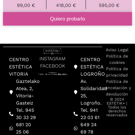
99,00 €
418,00 €
595,00 €
Quiero probarlo
Aviso Legal
Política de
INSTAGRAM
CENTRO
CENTRO
cookies
FACEBOOK
ESTÉTICA
ESTÉTICA
Política de
VITORIA
LOGROÑO
privacidad
Gaztelako
Av.
Política de
cancelación y
Atea, 2,
Solidaridad
devolución
Vitoria-
25,
© 2024
Gasteiz
Logroño.
ESTETIK+ |
Todos los
Tel. 945
Tel. 941
derechos
reservados
30 33 29
23 03 61
681 20
649 24
25 06
69 78