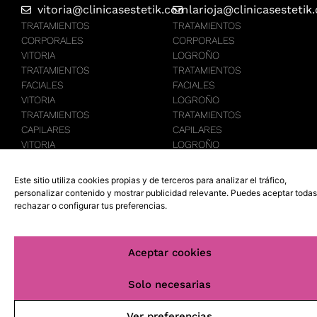
vitoria@clinicasestetik.com
larioja@clinicasestetik
TRATAMIENTOS
TRATAMIENTOS
CORPORALES
CORPORALES
VITORIA
LOGROÑO
TRATAMIENTOS
TRATAMIENTOS
FACIALES
FACIALES
VITORIA
LOGROÑO
TRATAMIENTOS
TRATAMIENTOS
CAPILARES
CAPILARES
VITORIA
LOGROÑO
DEPILACIÓN
DEPILACIÓN
LASER VITORIA
LASER
Este sitio utiliza cookies propias y de terceros para analizar el tráfico,
LOGROÑO
personalizar contenido y mostrar publicidad relevante. Puedes aceptar todas
rechazar o configurar tus preferencias.
Aceptar cookies
Solo necesarias
Ver preferencias