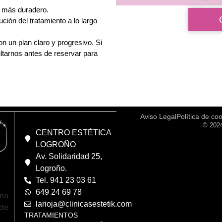
o más duradero.
ción del tratamiento a lo largo
n un plan claro y progresivo. Si
ltarnos antes de reservar para
Aviso Legal
Política de co
© 2024
CENTRO ESTÉTICA
LOGROÑO
Av. Solidaridad 25,
Logroño.
Tel. 941 23 03 61
649 24 69 78
larioja@clinicasestetik.com
TRATAMIENTOS