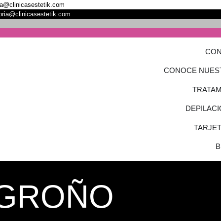
oja@clinicasestetik.com
toria@clinicasestetik.com
CON
CONOCE NUES
TRATAM
DEPILACI
TARJE
B
LOGROÑO