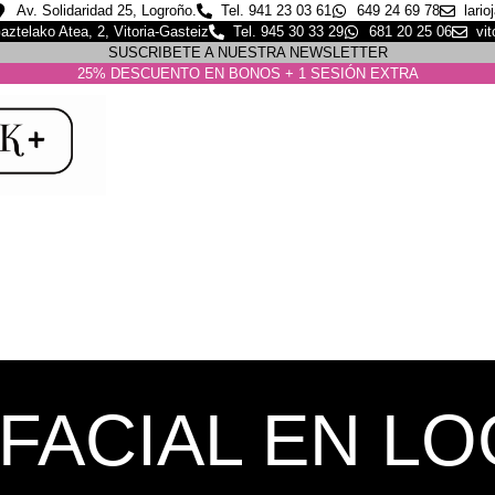
Av. Solidaridad 25, Logroño.
Tel. 941 23 03 61
649 24 69 78
lari
aztelako Atea, 2, Vitoria-Gasteiz
Tel. 945 30 33 29
681 20 25 06
vi
SUSCRIBETE A NUESTRA NEWSLETTER
25% DESCUENTO EN BONOS + 1 SESIÓN EXTRA
 FACIAL EN 