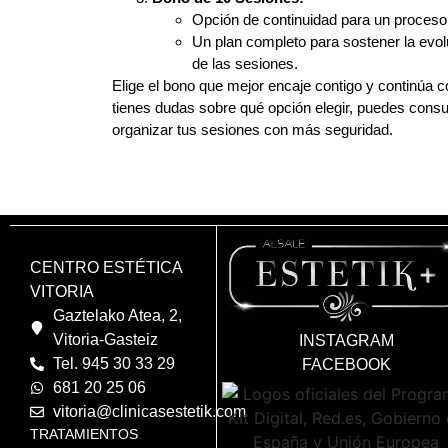
Opción de continuidad para un proces
Un plan completo para sostener la evolu
de las sesiones.
Elige el bono que mejor encaje contigo y continúa co
tienes dudas sobre qué opción elegir, puedes consu
organizar tus sesiones con más seguridad.
CENTRO ESTÉTICA
VITORIA
Gaztelako Atea, 2,
Vitoria-Gasteiz
INSTAGRAM
Tel. 945 30 33 29
FACEBOOK
681 20 25 06
vitoria@clinicasestetik.com
TRATAMIENTOS