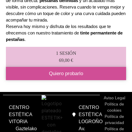
de forma directa:
pestañas definidas
y un acabado más
visible, sin complicaciones. Reserva cuando te venga mejor y
descubre cómo un toque de color y una curva cuidada pueden
acompañar tu mirada.
Reserva hoy mismo y disfruta de los resultados que te
ofrecemos con nuestro tratamiento de
tinte permantente de
pestañas
.
1 SESIÓN
69,00 €
Quiero probarlo
Aviso Legal
Política de
CENTRO
CENTRO
cookies
ESTÉTICA
ESTÉTICA
Política de
VITORIA
LOGROÑO
privacidad
Gaztelako
Av.
Política de