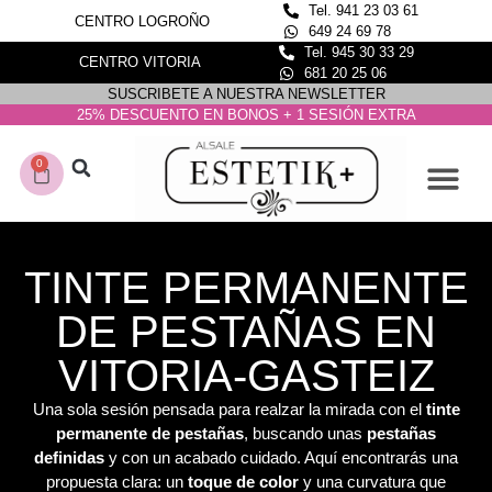
Tel. 941 23 03 61
CENTRO LOGROÑO
649 24 69 78
Tel. 945 30 33 29
CENTRO VITORIA
681 20 25 06
SUSCRIBETE A NUESTRA NEWSLETTER
25% DESCUENTO EN BONOS + 1 SESIÓN EXTRA
0
CONOCE NUESTROS C
DEPILACIÓN LASER
TINTE PERMANENTE
DE PESTAÑAS EN
VITORIA-GASTEIZ
Una sola sesión pensada para realzar la mirada con el
tinte
permanente de pestañas
, buscando unas
pestañas
definidas
y con un acabado cuidado. Aquí encontrarás una
propuesta clara: un
toque de color
y una curvatura que