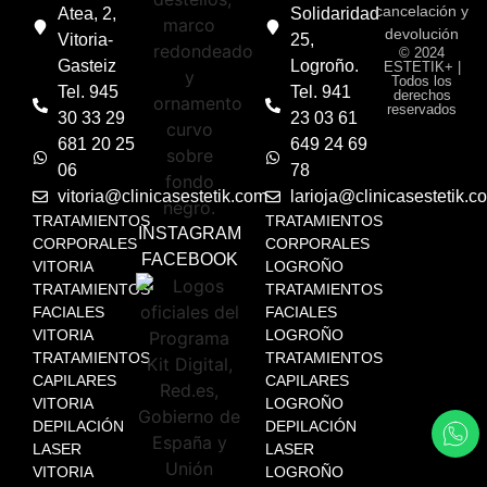
cancelación y
Atea, 2,
Solidaridad
devolución
Vitoria-
25,
© 2024
Gasteiz
Logroño.
ESTETIK+ |
Todos los
Tel. 945
Tel. 941
derechos
reservados
30 33 29
23 03 61
681 20 25
649 24 69
06
78
vitoria@clinicasestetik.com
larioja@clinicasestetik.c
TRATAMIENTOS
TRATAMIENTOS
INSTAGRAM
CORPORALES
CORPORALES
FACEBOOK
VITORIA
LOGROÑO
TRATAMIENTOS
TRATAMIENTOS
FACIALES
FACIALES
VITORIA
LOGROÑO
TRATAMIENTOS
TRATAMIENTOS
CAPILARES
CAPILARES
VITORIA
LOGROÑO
DEPILACIÓN
DEPILACIÓN
LASER
LASER
VITORIA
LOGROÑO