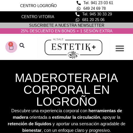
Tel. 941 23 03 61
CENTRO LOGROÑO
649 24 69 78
Tel. 945 30 33 29
CENTRO VITORIA
681 20 25 06
SUSCRIBETE A NUESTRA NEWSLETTER
25% DESCUENTO EN BONOS + 1 SESIÓN EXTRA
0
CONOCE NUESTROS C
DEPILACIÓN LASER
MADEROTERAPIA
CORPORAL EN
LOGROÑO
Descubre una experiencia corporal con
herramientas de
madera
orientada a
estimular la circulación
, apoyar la
retención de líquidos
y aportar una sensación agradable de
bienestar
, con un enfoque claro y progresivo.