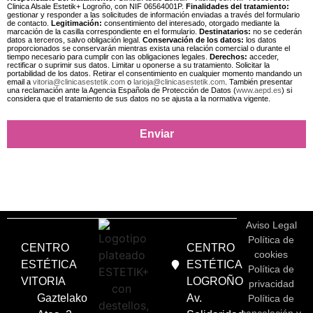
Clinica Alsale Estetik+ Logroño, con NIF 06564001P.
Finalidades del tratamiento:
gestionar y responder a las solicitudes de información enviadas a través del formulario
de contacto.
Legitimación:
consentimiento del interesado, otorgado mediante la
marcación de la casilla correspondiente en el formulario.
Destinatarios:
no se cederán
datos a terceros, salvo obligación legal.
Conservación de los datos:
los datos
proporcionados se conservarán mientras exista una relación comercial o durante el
tiempo necesario para cumplir con las obligaciones legales.
Derechos:
acceder,
rectificar o suprimir sus datos. Limitar u oponerse a su tratamiento. Solicitar la
portabilidad de los datos. Retirar el consentimiento en cualquier momento mandando un
email a
vitoria@clinicasestetik.com
o
larioja@clinicasestetik.com
. También presentar
una reclamación ante la Agencia Española de Protección de Datos (
www.aepd.es
) si
considera que el tratamiento de sus datos no se ajusta a la normativa vigente.
Enviar
Aviso Legal
Política de
CENTRO
CENTRO
cookies
ESTÉTICA
ESTÉTICA
Política de
VITORIA
LOGROÑO
privacidad
Gaztelako
Av.
Política de