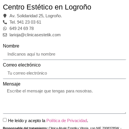
Centro Estético en Logroño
Av. Solidaridad 25, Logroño.
Tel. 941 23 03 61
649 24 69 78
larioja@clinicasestetik.com
Nombre
Correo electrónico
Mensaje
He leído y acepto la
Política de Privacidad
.
Responsable del tratamiento:
Clinica Alsale Estetik+ Vitoria, con NIF 70083785W. -