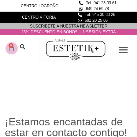
Tel. 941 23 03 61
CENTRO LOGROÑO
649 24 69 78
Tel. 945 30 33 29
CENTRO VITORIA
681 20 25 06
SUSCRIBETE A NUESTRA NEWSLETTER
25% DESCUENTO EN BONOS + 1 SESIÓN EXTRA
0
CONOCE NUESTROS C
DEPILACIÓN LASER
¡Estamos encantadas de
estar en contacto contigo!