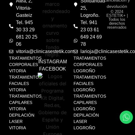
cancelación y
Atea, 2,
Solidaridad
devolución
Vitoria-
25,
© 2024
Gasteiz
Logroño.
ESTETIK+ |
Todos los
Tel. 945
Tel. 941
derechos
reservados
30 33 29
23 03 61
681 20 25
649 24 69
06
78
vitoria@clinicasestetik.com
larioja@clinicasestetik.c
TRATAMIENTOS
TRATAMIENTOS
INSTAGRAM
CORPORALES
CORPORALES
FACEBOOK
VITORIA
LOGROÑO
TRATAMIENTOS
TRATAMIENTOS
FACIALES
FACIALES
VITORIA
LOGROÑO
TRATAMIENTOS
TRATAMIENTOS
CAPILARES
CAPILARES
VITORIA
LOGROÑO
DEPILACIÓN
DEPILACIÓN
LASER
LASER
VITORIA
LOGROÑO