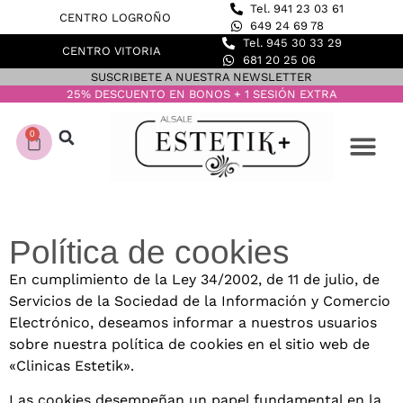
Tel. 941 23 03 61
CENTRO LOGROÑO
649 24 69 78
Tel. 945 30 33 29
CENTRO VITORIA
681 20 25 06
SUSCRIBETE A NUESTRA NEWSLETTER
25% DESCUENTO EN BONOS + 1 SESIÓN EXTRA
0
CONOCE NUESTROS C
DEPILACIÓN LASER
Política de cookies
En cumplimiento de la Ley 34/2002, de 11 de julio, de
Servicios de la Sociedad de la Información y Comercio
Electrónico, deseamos informar a nuestros usuarios
sobre nuestra política de cookies en el sitio web de
«Clinicas Estetik».
Las cookies desempeñan un papel fundamental en la