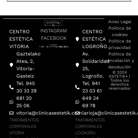
Aviso Legal
Política de
INSTAGRAM
CENTRO
CENTRO
cookies
FACEBOOK
ESTÉTICA
ESTÉTICA
Política de
VITORIA
LOGROÑO
privacidad
Gaztelako
Av.
Política de
cancelación y
Atea, 2,
Solidaridad
devolución
Vitoria-
25,
© 2024
Gasteiz
Logroño.
ESTETIK+ |
Todos los
Tel. 945
Tel. 941
derechos
reservados
30 33 29
23 03 61
681 20
649 24
25 06
69 78
vitoria@clinicasestetik.com
larioja@clinicasestetik
TRATAMIENTOS
TRATAMIENTOS
CORPORALES
CORPORALES
VITORIA
LOGROÑO