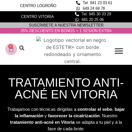
Tel. 941 23 03 61
CENTRO LOGROÑO
649 24 69 78
Tel. 945 30 33 29
CENTRO VITORIA
681 20 25 06
SUSCRIBETE A NUESTRA NEWSLETTER
25% DESCUENTO EN BONOS + 1 SESIÓN EXTRA
0
CONOCE NUESTROS C
DEPILACIÓN LASER
TRATAMIENTO ANTI-
ACNÉ EN VITORIA
Trabajamos con técnicas dirigidas a
controlar el sebo
,
bajar
la inflamación
y
favorecer la cicatrización
. Nuestro
tratamiento anti-acné en Vitoria
se adapta a tu piel y a la
fase de cada brote.