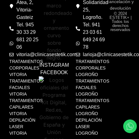
cancelación y
Atea, 2,
Solidaridad
devolución
Vitoria-
25,
© 2024
Gasteiz
Logroño.
ESTETIK+ |
Todos los
Tel. 945
Tel. 941
derechos
reservados
30 33 29
23 03 61
681 20 25
649 24 69
06
78
vitoria@clinicasestetik.com
larioja@clinicasestetik.c
TRATAMIENTOS
TRATAMIENTOS
INSTAGRAM
CORPORALES
CORPORALES
FACEBOOK
VITORIA
LOGROÑO
TRATAMIENTOS
TRATAMIENTOS
FACIALES
FACIALES
VITORIA
LOGROÑO
TRATAMIENTOS
TRATAMIENTOS
CAPILARES
CAPILARES
VITORIA
LOGROÑO
DEPILACIÓN
DEPILACIÓN
LASER
LASER
VITORIA
LOGROÑO