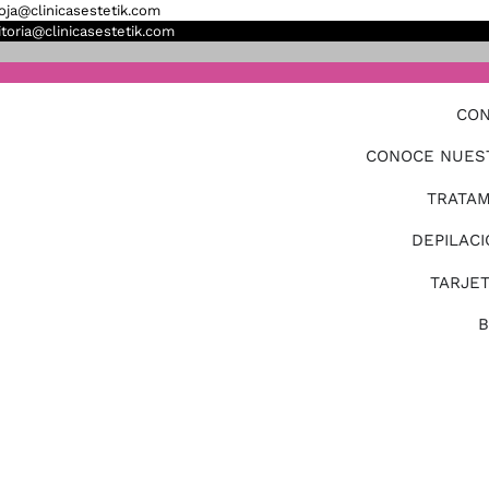
ioja@clinicasestetik.com
itoria@clinicasestetik.com
CON
CONOCE NUES
TRATAM
DEPILACI
TARJE
B