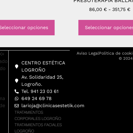
PRESOTERAPIA BALLA
86,00
€
-
351,75
€
Seleccionar opciones
Seleccionar opcione
Aviso Legal
Política de cook
© 2024 
CENTRO ESTÉTICA
LOGROÑO
Av. Solidaridad 25,
Logroño.
Tel. 941 23 03 61
649 24 69 78
larioja@clinicasestetik.com
TRATAMIENTOS
CORPORALES LOGROÑO
TRATAMIENTOS FACIALES
LOGROÑO