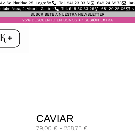
Av. Solidaridad 25, Logroño.
Tel. 941 23 03 61
649 24 69 78
lar
elako Atea, 2, Vitoria-Gasteiz
Tel. 945 30 33 29
681 20 25 06
v
SUSCRIBETE A NUESTRA NEWSLETTER
25% DESCUENTO EN BONOS + 1 SESIÓN EXTRA
CAVIAR
79,00
€
-
258,75
€