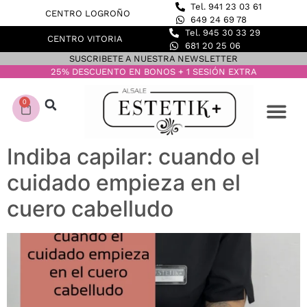
Tel. 941 23 03 61
CENTRO LOGROÑO
649 24 69 78
Tel. 945 30 33 29
CENTRO VITORIA
681 20 25 06
SUSCRIBETE A NUESTRA NEWSLETTER
25% DESCUENTO EN BONOS + 1 SESIÓN EXTRA
0
CONOCE NUESTROS C
DEPILACIÓN LASER
Indiba capilar: cuando el
cuidado empieza en el
cuero cabelludo