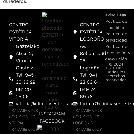
duraderos.
Aviso Legal
Política de
CENTRO
CENTRO
cookies
ESTÉTICA
ESTÉTICA
Política de
VITORIA
LOGROÑO
privacidad
Gaztelako
Av.
Política de
cancelación y
Atea, 2,
Solidaridad
devolución
Vitoria-
25,
© 2024
Gasteiz
Logroño.
ESTETIK+ |
Todos los
Tel. 945
Tel. 941
derechos
reservados
30 33 29
23 03 61
681 20
649 24
25 06
69 78
vitoria@clinicasestetik.com
larioja@clinicasestetik
TRATAMIENTOS
TRATAMIENTOS
INSTAGRAM
CORPORALES
CORPORALES
FACEBOOK
VITORIA
LOGROÑO
TRATAMIENTOS
TRATAMIENTOS