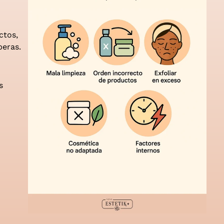
ctos,
peras.
s