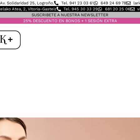
Av. Solidaridad 25, Logroño.
Tel. 941 23 03 61
649 24 69 78
lar
elako Atea, 2, Vitoria-Gasteiz
Tel. 945 30 33 29
681 20 25 06
v
SUSCRIBETE A NUESTRA NEWSLETTER
25% DESCUENTO EN BONOS + 1 SESIÓN EXTRA