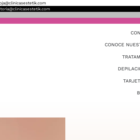
ioja@clinicasestetik.com
itoria@clinicasestetik.com
CON
CONOCE NUES
TRATAM
DEPILACI
TARJE
B