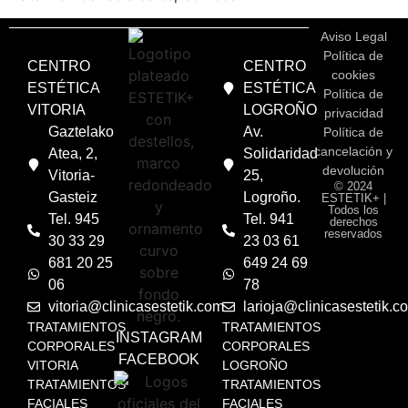
Aviso Legal
Política de
CENTRO
CENTRO
cookies
ESTÉTICA
ESTÉTICA
Política de
VITORIA
LOGROÑO
privacidad
Gaztelako
Av.
Política de
cancelación y
Atea, 2,
Solidaridad
devolución
Vitoria-
25,
© 2024
Gasteiz
Logroño.
ESTETIK+ |
Todos los
Tel. 945
Tel. 941
derechos
reservados
30 33 29
23 03 61
681 20 25
649 24 69
06
78
vitoria@clinicasestetik.com
larioja@clinicasestetik.c
TRATAMIENTOS
TRATAMIENTOS
INSTAGRAM
CORPORALES
CORPORALES
FACEBOOK
VITORIA
LOGROÑO
TRATAMIENTOS
TRATAMIENTOS
FACIALES
FACIALES