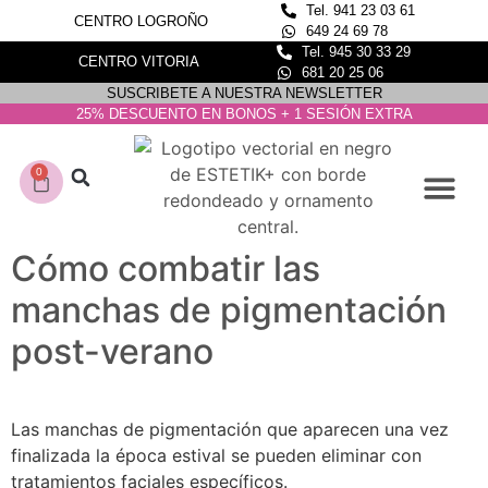
Tel. 941 23 03 61
CENTRO LOGROÑO
649 24 69 78
Tel. 945 30 33 29
CENTRO VITORIA
681 20 25 06
SUSCRIBETE A NUESTRA NEWSLETTER
25% DESCUENTO EN BONOS + 1 SESIÓN EXTRA
0
CONOCE NUESTROS C
DEPILACIÓN LASER
Cómo combatir las
manchas de pigmentación
post-verano
Las manchas de pigmentación que aparecen una vez
finalizada la época estival se pueden eliminar con
tratamientos faciales específicos.