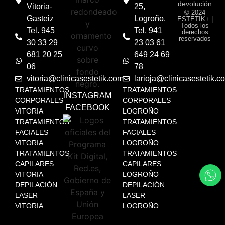
devolución
Vitoria-
25,
© 2024
Gasteiz
Logroño.
ESTETIK+ |
Todos los
Tel. 945
Tel. 941
derechos
reservados
30 33 29
23 03 61
681 20 25
649 24 69
06
78
vitoria@clinicasestetik.com
larioja@clinicasestetik.c
TRATAMIENTOS
TRATAMIENTOS
INSTAGRAM
CORPORALES
CORPORALES
FACEBOOK
VITORIA
LOGROÑO
TRATAMIENTOS
TRATAMIENTOS
FACIALES
FACIALES
VITORIA
LOGROÑO
TRATAMIENTOS
TRATAMIENTOS
CAPILARES
CAPILARES
VITORIA
LOGROÑO
DEPILACIÓN
DEPILACIÓN
LASER
LASER
VITORIA
LOGROÑO