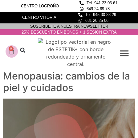
Tel. 941 23 03 61
CENTRO LOGROÑO
649 24 69 78
Tel. 945 30 33 29
CENTRO VITORIA
681 20 25 06
SUSCRIBETE A NUESTRA NEWSLETTER
25% DESCUENTO EN BONOS + 1 SESIÓN EXTRA
0
CONOCE NUESTROS C
DEPILACIÓN LASER
Menopausia: cambios de la
piel y cuidados