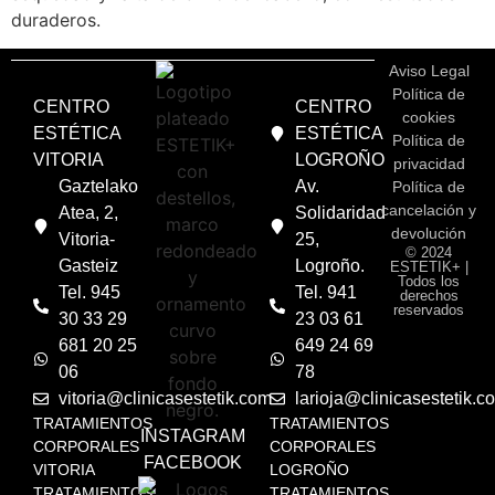
duraderos.
Aviso Legal
Política de
CENTRO
CENTRO
cookies
ESTÉTICA
ESTÉTICA
Política de
VITORIA
LOGROÑO
privacidad
Gaztelako
Av.
Política de
cancelación y
Atea, 2,
Solidaridad
devolución
Vitoria-
25,
© 2024
Gasteiz
Logroño.
ESTETIK+ |
Todos los
Tel. 945
Tel. 941
derechos
reservados
30 33 29
23 03 61
681 20 25
649 24 69
06
78
vitoria@clinicasestetik.com
larioja@clinicasestetik.c
TRATAMIENTOS
TRATAMIENTOS
INSTAGRAM
CORPORALES
CORPORALES
FACEBOOK
VITORIA
LOGROÑO
TRATAMIENTOS
TRATAMIENTOS