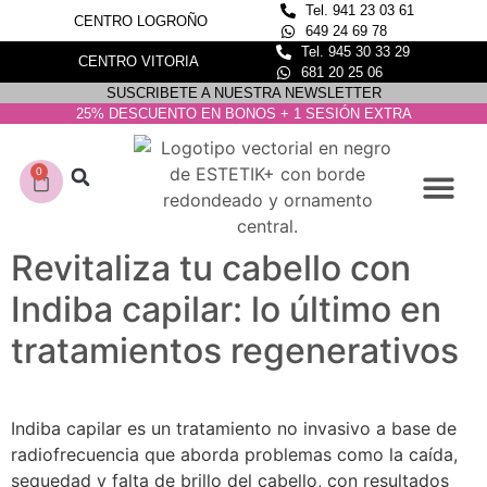
Tel. 941 23 03 61
CENTRO LOGROÑO
649 24 69 78
Tel. 945 30 33 29
CENTRO VITORIA
681 20 25 06
SUSCRIBETE A NUESTRA NEWSLETTER
25% DESCUENTO EN BONOS + 1 SESIÓN EXTRA
0
CONOCE NUESTROS C
DEPILACIÓN LASER
Revitaliza tu cabello con
Indiba capilar: lo último en
tratamientos regenerativos
Indiba capilar es un tratamiento no invasivo a base de
radiofrecuencia que aborda problemas como la caída,
sequedad y falta de brillo del cabello, con resultados