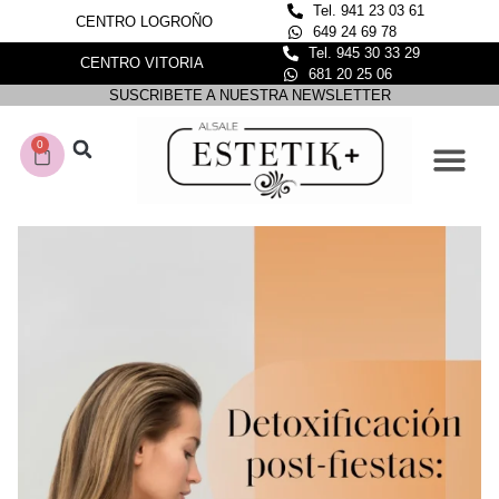
Tel. 941 23 03 61
CENTRO LOGROÑO
649 24 69 78
Tel. 945 30 33 29
CENTRO VITORIA
681 20 25 06
SUSCRIBETE A NUESTRA NEWSLETTER
0
CONOCE NUESTROS C
DEPILACIÓN LASER