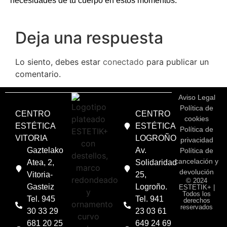
necesidades de tu cuerpo en estos momentos.
Deja una respuesta
Lo siento, debes estar
conectado
para publicar un
comentario.
Aviso Legal
Política de
CENTRO
CENTRO
cookies
ESTÉTICA
ESTÉTICA
Política de
VITORIA
LOGROÑO
privacidad
Gaztelako
Av.
Política de
cancelación y
Atea, 2,
Solidaridad
devolución
Vitoria-
25,
© 2024
Gasteiz
Logroño.
ESTETIK+ |
Todos los
Tel. 945
Tel. 941
derechos
reservados
30 33 29
23 03 61
681 20 25
649 24 69