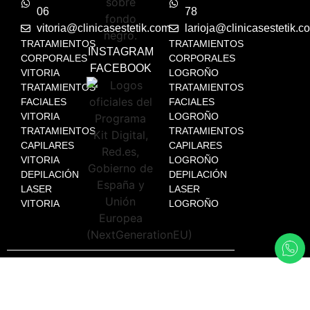
06
78
vitoria@clinicasestetik.com
larioja@clinicasestetik.c
TRATAMIENTOS
TRATAMIENTOS
INSTAGRAM
CORPORALES
CORPORALES
FACEBOOK
VITORIA
LOGROÑO
TRATAMIENTOS
TRATAMIENTOS
FACIALES
FACIALES
VITORIA
LOGROÑO
TRATAMIENTOS
TRATAMIENTOS
CAPILARES
CAPILARES
VITORIA
LOGROÑO
DEPILACIÓN
DEPILACIÓN
LASER
LASER
VITORIA
LOGROÑO