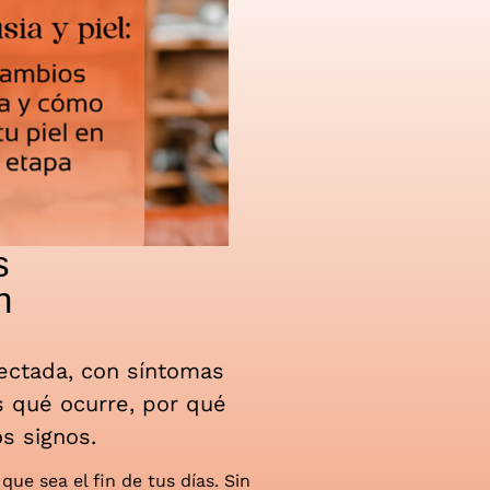
s
n
fectada, con síntomas
 qué ocurre, por qué
s signos.
e sea el fin de tus días. Sin