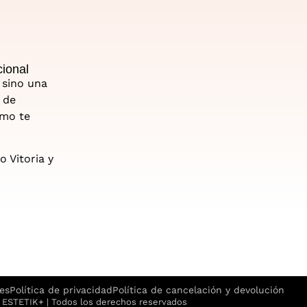
cional
, sino una
 de
ómo te
 Vitoria y
ies
Política de privacidad
Política de cancelación y devolución
ESTETIK+ | Todos los derechos reservados