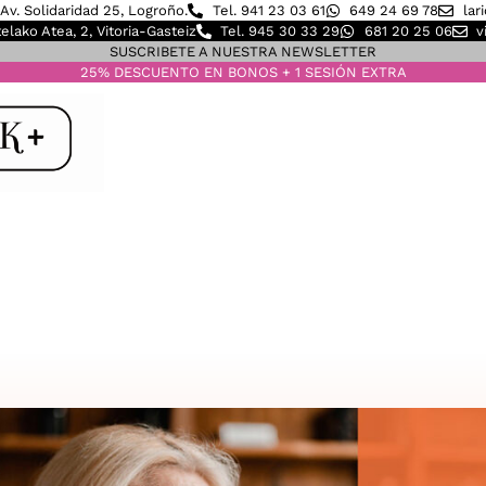
Av. Solidaridad 25, Logroño.
Tel. 941 23 03 61
649 24 69 78
lar
elako Atea, 2, Vitoria-Gasteiz
Tel. 945 30 33 29
681 20 25 06
v
SUSCRIBETE A NUESTRA NEWSLETTER
25% DESCUENTO EN BONOS + 1 SESIÓN EXTRA