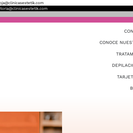
ioja@clinicasestetik.com
itoria@clinicasestetik.com
CON
CONOCE NUES
TRATAM
DEPILACI
TARJE
B