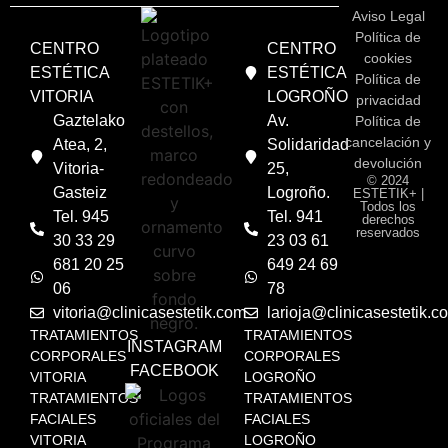
Aviso Legal
Política de
CENTRO
CENTRO
cookies
ESTÉTICA
ESTÉTICA
Política de
VITORIA
LOGROÑO
privacidad
Gaztelako
Av.
Política de
cancelación y
Atea, 2,
Solidaridad
devolución
Vitoria-
25,
© 2024
Gasteiz
Logroño.
ESTETIK+ |
Todos los
Tel. 945
Tel. 941
derechos
reservados
30 33 29
23 03 61
681 20 25
649 24 69
06
78
vitoria@clinicasestetik.com
larioja@clinicasestetik.c
TRATAMIENTOS
TRATAMIENTOS
INSTAGRAM
CORPORALES
CORPORALES
FACEBOOK
VITORIA
LOGROÑO
TRATAMIENTOS
TRATAMIENTOS
FACIALES
FACIALES
VITORIA
LOGROÑO