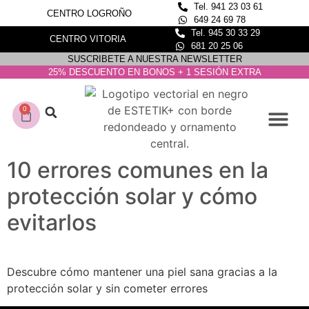
Tel. 941 23 03 61
CENTRO LOGROÑO
649 24 69 78
Tel. 945 30 33 29
CENTRO VITORIA
681 20 25 06
SUSCRIBETE A NUESTRA NEWSLETTER
25% DESCUENTO EN BONOS + 1 SESIÓN EXTRA
0
CONOCE NUESTROS C
DEPILACIÓN LASER
10 errores comunes en la
protección solar y cómo
evitarlos
Descubre cómo mantener una piel sana gracias a la
protección solar y sin cometer errores