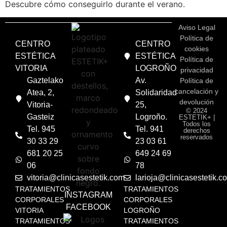
Descubre cómo conseguirlo durante el verano.
Aviso Legal
Política de
CENTRO
CENTRO
cookies
ESTÉTICA
ESTÉTICA
Política de
VITORIA
LOGROÑO
privacidad
Gaztelako
Av.
Política de
cancelación y
Atea, 2,
Solidaridad
devolución
Vitoria-
25,
© 2024
Gasteiz
Logroño.
ESTETIK+ |
Todos los
Tel. 945
Tel. 941
derechos
reservados
30 33 29
23 03 61
681 20 25
649 24 69
06
78
vitoria@clinicasestetik.com
larioja@clinicasestetik.c
TRATAMIENTOS
TRATAMIENTOS
INSTAGRAM
CORPORALES
CORPORALES
FACEBOOK
VITORIA
LOGROÑO
TRATAMIENTOS
TRATAMIENTOS