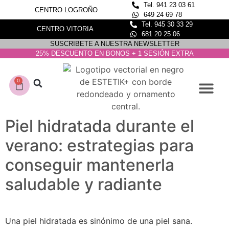
Tel. 941 23 03 61
CENTRO LOGROÑO
649 24 69 78
Tel. 945 30 33 29
CENTRO VITORIA
681 20 25 06
SUSCRIBETE A NUESTRA NEWSLETTER
25% DESCUENTO EN BONOS + 1 SESIÓN EXTRA
0
CONOCE NUESTROS C
DEPILACIÓN LASER
Piel hidratada durante el
verano: estrategias para
conseguir mantenerla
saludable y radiante
Una piel hidratada es sinónimo de una piel sana.