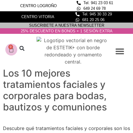
Tel. 941 23 03 61
CENTRO LOGROÑO
649 24 69 78
Tel. 945 30 33 29
CENTRO VITORIA
681 20 25 06
SUSCRIBETE A NUESTRA NEWSLETTER
25% DESCUENTO EN BONOS + 1 SESIÓN EXTRA
0
CONOCE NUESTROS C
DEPILACIÓN LASER
Los 10 mejores
tratamientos faciales y
corporales para bodas,
bautizos y comuniones
Descubre qué tratamientos faciales y corporales son los