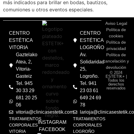
más indicados para brillar en bodas, bautizos,
comuniones u otros eventos especiales.
Aviso Legal
Política de
CENTRO
CENTRO
cookies
ESTÉTICA
ESTÉTICA
Política de
VITORIA
LOGROÑO
privacidad
Gaztelako
Av.
Política de
cancelación y
Atea, 2,
Solidaridad
devolución
Vitoria-
25,
© 2024
Gasteiz
Logroño.
ESTETIK+ |
Todos los
Tel. 945
Tel. 941
derechos
reservados
30 33 29
23 03 61
681 20 25
649 24 69
06
78
vitoria@clinicasestetik.com
larioja@clinicasestetik.c
TRATAMIENTOS
TRATAMIENTOS
INSTAGRAM
CORPORALES
CORPORALES
FACEBOOK
VITORIA
LOGROÑO