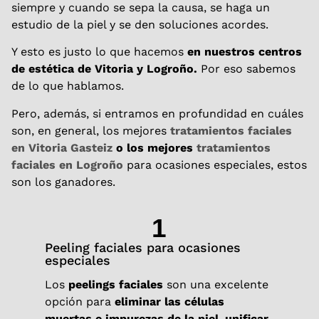
siempre y cuando se sepa la causa, se haga un
estudio de la piel y se den soluciones acordes.
Y esto es justo lo que hacemos
en nuestros centros
de estética de Vitoria y Logroño.
Por eso sabemos
de lo que hablamos.
Pero, además, si entramos en profundidad en cuáles
son, en general, los mejores
tratamientos faciales
en Vitoria Gasteiz
o los mejores
tratamientos
faciales en Logroño
para ocasiones especiales, estos
son los ganadores.
1
Peeling faciales para ocasiones
Meso
especiales
La me
que c
Los
peelings faciales
son una excelente
vitam
opción para
eliminar las células
en la
muertas e impurezas de la piel
,
unificar