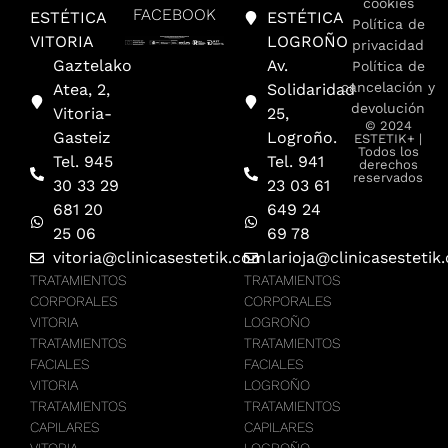
cookies
FACEBOOK
ESTÉTICA
ESTÉTICA
Política de
VITORIA
LOGROÑO
privacidad
Gaztelako
Av.
Política de
cancelación y
Atea, 2,
Solidaridad
devolución
Vitoria-
25,
© 2024
Gasteiz
Logroño.
ESTETIK+ |
Todos los
Tel. 945
Tel. 941
derechos
reservados
30 33 29
23 03 61
681 20
649 24
25 06
69 78
vitoria@clinicasestetik.com
larioja@clinicasestetik
TRATAMIENTOS
TRATAMIENTOS
CORPORALES
CORPORALES
VITORIA
LOGROÑO
TRATAMIENTOS
TRATAMIENTOS
FACIALES
FACIALES
VITORIA
LOGROÑO
TRATAMIENTOS
TRATAMIENTOS
CAPILARES
CAPILARES
VITORIA
LOGROÑO