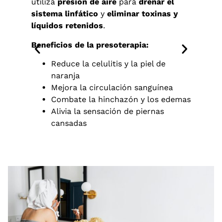
utiliza
presión de aire
para
drenar el
elimi
sistema linfático
y
eliminar toxinas y
efica
líquidos retenidos
.
Benef
Beneficios de la presoterapia:
Reduce la celulitis y la piel de
naranja
Mejora la circulación sanguínea
Combate la hinchazón y los edemas
Alivia la sensación de piernas
cansadas