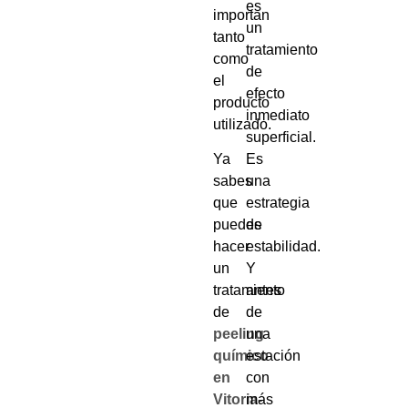
es
importan
un
tanto
tratamiento
como
de
el
efecto
producto
inmediato
utilizado.
superficial.
Ya
Es
sabes
una
que
estrategia
puedes
de
hacer
estabilidad.
un
Y
tratamiento
antes
de
de
peeling
una
químico
estación
en
con
Vitoria-
más