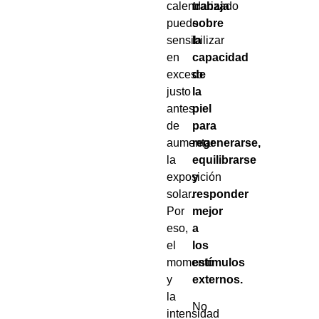
calendarizado
trabaja
puede
sobre
sensibilizar
la
en
capacidad
exceso
de
justo
la
antes
piel
de
para
aumentar
regenerarse,
la
equilibrarse
exposición
y
solar.
responder
Por
mejor
eso,
a
el
los
momento
estímulos
y
externos.
la
No
intensidad