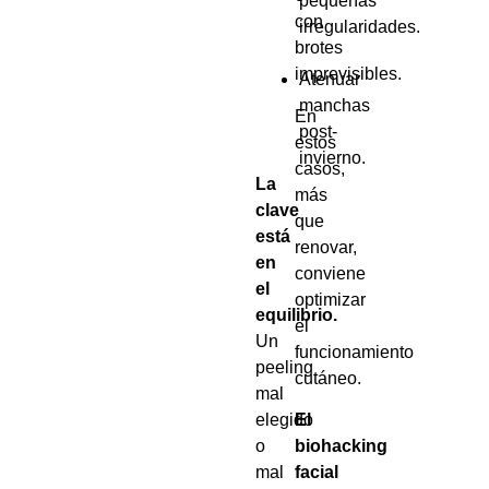
pequeñas
con
irregularidades.
brotes
imprevisibles.
Atenuar
manchas
En
post-
estos
invierno.
casos,
La
más
clave
que
está
renovar,
en
conviene
el
optimizar
equilibrio.
el
Un
funcionamiento
peeling
cutáneo.
mal
elegido
El
o
biohacking
mal
facial