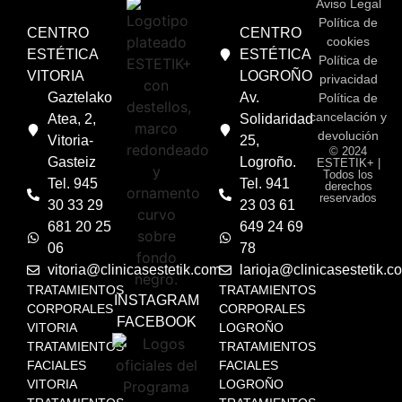
Aviso Legal
Política de
CENTRO
CENTRO
cookies
ESTÉTICA
ESTÉTICA
Política de
VITORIA
LOGROÑO
privacidad
Gaztelako
Av.
Política de
cancelación y
Atea, 2,
Solidaridad
devolución
Vitoria-
25,
© 2024
Gasteiz
Logroño.
ESTETIK+ |
Todos los
Tel. 945
Tel. 941
derechos
reservados
30 33 29
23 03 61
681 20 25
649 24 69
06
78
vitoria@clinicasestetik.com
larioja@clinicasestetik.c
TRATAMIENTOS
TRATAMIENTOS
INSTAGRAM
CORPORALES
CORPORALES
FACEBOOK
VITORIA
LOGROÑO
TRATAMIENTOS
TRATAMIENTOS
FACIALES
FACIALES
VITORIA
LOGROÑO