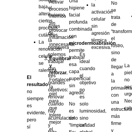
tras
Una
Activar
No
la
baja
el
higiene
procesos
se
activación
altera
invierno.
facial
internos
trata
celular
ciertos
profunda
sin
de
Antes
sin
procesos
combinada
provocar
“transform
de
agresión
cutáneos.
con
inflamación
el
la
térmica
La
microdermoabrasión
innecesaria.
rostro,
primavera
excesiva.
renovación
permite
sino
solemos
Es
celular
trabajar
Equilibrar
de
trabajar
ideal
se
esa
La
y
llegar
con
cuando
ralentiza.
capa
pie
reforzar.
a
tres
el
El
superficial
no
Fortalecer
la
grandes
objetivo
resultado
sin
nec
la
primavera
objetivos:
no
no
agredir.
urg
piel
con
renovar
es
siempre
Nec
para
una
cuando
No
solo
es
coh
que
estructura
hay
es
luminosidad,
evidente,
tolere
más
acumulación
solo
sino
pero
mejor
firme
y
“limpiar”.
calidad
sí
el
y