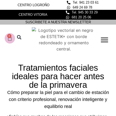
Tel. 941 23 03 61
CENTRO LOGROÑO
649 24 69 78
Tel. 945 30 33 29
CENTRO VITORIA
681 20 25 06
SUSCRIBETE A NUESTRA NEWSLETTER
0
CONOCE NUESTROS C
DEPILACIÓN LASER
Tratamientos faciales
ideales para hacer antes
de la primavera
Cómo preparar la piel para el cambio de estación
con criterio profesional, renovación inteligente y
equilibrio real