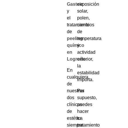
Gasteiz
exposición
y
solar,
el
polen,
tratamiento
cambios
de
de
peeling
temperatura
químico
y
en
actividad
Logroño
exterior,
.
la
En
estabilidad
cualquiera
importa.
de
nuestras
Por
dos
supuesto,
clínicas
puedes
de
hacer
estética
tu
siempre
tratamiento