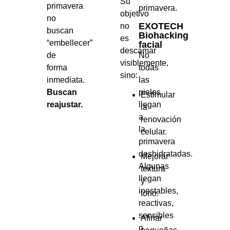
Su
primavera
primavera.
objetivo
no
EXOTECH
no
buscan
Biohacking
es
“embellecer”
facial
descamar
de
No
visiblemente,
forma
todas
sino:
inmediata.
las
Buscan
pieles
Estimular
reajustar.
llegan
la
a
renovación
la
celular.
primavera
deshidratadas.
Mejorar
Algunas
textura
llegan
y
inestables,
tono.
reactivas,
sensibles
Afinar
o