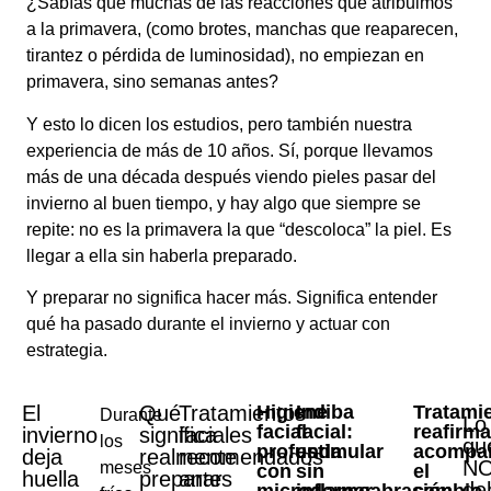
¿Sabías que muchas de las reacciones que atribuimos
a la primavera, (como brotes, manchas que reaparecen,
tirantez o pérdida de luminosidad), no empiezan en
primavera, sino semanas antes?
Y esto lo dicen los estudios, pero también nuestra
experiencia de más de 10 años. Sí, porque llevamos
más de una década después viendo pieles pasar del
invierno al buen tiempo, y hay algo que siempre se
repite: no es la primavera la que “descoloca” la piel. Es
llegar a ella sin haberla preparado.
Y preparar no significa hacer más. Significa entender
qué ha pasado durante el invierno y actuar con
estrategia.
El
Qué
Tratamientos
Higiene
Indiba
Tratami
Durante
Lo
facial
facial:
reafirma
invierno
significa
faciales
los
qu
profunda
estimular
acompa
deja
realmente
recomendados
N
meses
con
sin
el
huella
preparar
antes
de
microdermoabrasión
inflamar
cambio