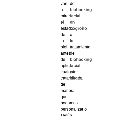
van
de
a
biohacking
mirar
facial
el
en
estado
Logroño
de
o
la
tu
piel,
tratamiento
antes
de
de
biohacking
aplicar
facial
cualquier
en
tratamiento,
Vitoria
.
de
manera
que
podamos
personalizarlo
según