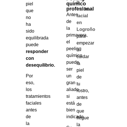
o
químico
piel
profesional
Indiba
que
Antes
facial
no
de
en
ha
la
Logroño
sido
primavera,
para
equilibrada
el
empezar
puede
peeling
a
responder
químico
cuidar
con
puede
la
desequilibrio.
ser
piel
Por
un
de
eso,
gran
tu
los
aliado
rostro,
tratamientos
si
antes
faciales
está
de
antes
bien
que
de
indicado.
llegue
la
la