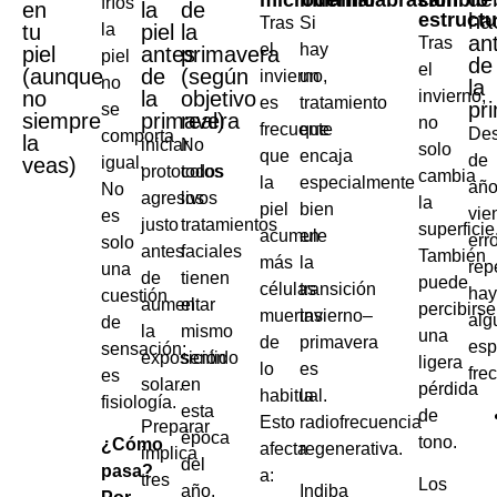
fríos
en
la
de
estructu
ha
Tras
Si
tu
la
piel
la
an
Tras
el
hay
piel
antes
primavera
piel
de
el
(aunque
de
(según
invierno,
un
no
la
no
la
objetivo
invierno,
es
tratamiento
pr
se
siempre
primavera
real)
no
frecuente
que
De
comporta
la
iniciar
No
solo
que
encaja
de
veas)
igual.
protocolos
todos
cambia
la
especialmente
añ
No
agresivos
los
la
piel
bien
vie
es
justo
tratamientos
superficie
acumule
en
err
solo
antes
faciales
También
más
la
rep
una
de
tienen
puede
células
transición
ha
cuestión
aumentar
el
percibirse
muertas
invierno–
alg
de
la
mismo
una
de
primavera
esp
sensación;
exposición
sentido
ligera
lo
es
fre
es
solar.
en
pérdida
habitual.
la
fisiología.
esta
de
Esto
radiofrecuencia
Preparar
época
tono.
¿Cómo
afecta
regenerativa.
implica
del
pasa?
a:
tres
Los
año.
Indiba