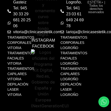
Gasteiz
Logroño.
ESTETIK+ |
Todos los
Tel. 945
Tel. 941
derechos
reservados
30 33 29
23 03 61
681 20 25
649 24 69
06
78
vitoria@clinicasestetik.com
larioja@clinicasestetik.c
TRATAMIENTOS
TRATAMIENTOS
INSTAGRAM
CORPORALES
CORPORALES
FACEBOOK
VITORIA
LOGROÑO
TRATAMIENTOS
TRATAMIENTOS
FACIALES
FACIALES
VITORIA
LOGROÑO
TRATAMIENTOS
TRATAMIENTOS
CAPILARES
CAPILARES
VITORIA
LOGROÑO
DEPILACIÓN
DEPILACIÓN
LASER
LASER
VITORIA
LOGROÑO