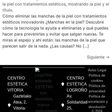
Cómo eliminar las manchas de la piel con tratamientos
estéticos innovadores ¿Manchas en la piel? Descubre
cómo la tecnología te ayuda a eliminarlas y qué puedes
hacer para prevenirlas y evitar que salgan nuevas. Te
miras al espejo y ahí están: las manchas de la piel que
parecen salir de la nada. ¿Las causas? No […]
Siguiente
→
Aviso Legal
Política de
CENTRO
CENTRO
cookies
ESTÉTICA
ESTÉTICA
Política de
VITORIA
LOGROÑO
privacidad
Gaztelako
Av.
Política de
cancelación y
Atea, 2,
Solidaridad
devolución
Vitoria-
25,
© 2024