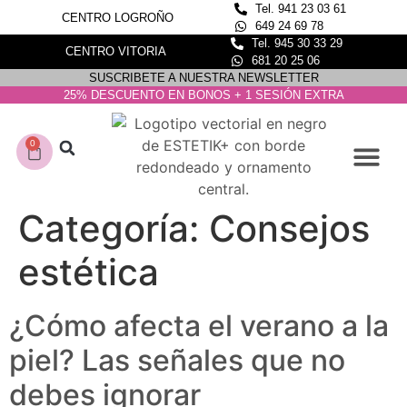
Tel. 941 23 03 61
CENTRO LOGROÑO
649 24 69 78
Tel. 945 30 33 29
CENTRO VITORIA
681 20 25 06
SUSCRIBETE A NUESTRA NEWSLETTER
25% DESCUENTO EN BONOS + 1 SESIÓN EXTRA
0
CONOCE NUESTROS C
DEPILACIÓN LASER
Categoría:
Consejos
estética
¿Cómo afecta el verano a la
piel? Las señales que no
debes ignorar