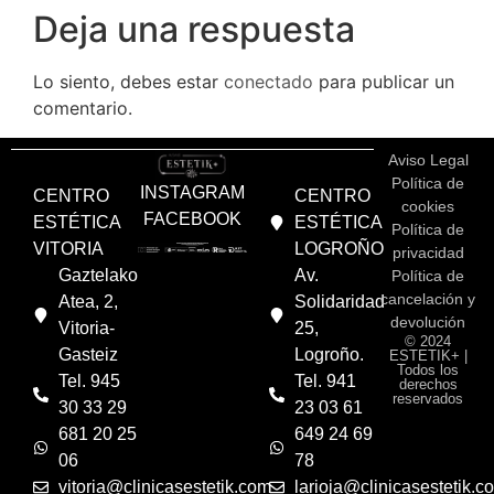
Deja una respuesta
Lo siento, debes estar
conectado
para publicar un
comentario.
Aviso Legal
Política de
INSTAGRAM
CENTRO
CENTRO
cookies
FACEBOOK
ESTÉTICA
ESTÉTICA
Política de
VITORIA
LOGROÑO
privacidad
Gaztelako
Av.
Política de
cancelación y
Atea, 2,
Solidaridad
devolución
Vitoria-
25,
© 2024
Gasteiz
Logroño.
ESTETIK+ |
Todos los
Tel. 945
Tel. 941
derechos
reservados
30 33 29
23 03 61
681 20 25
649 24 69
06
78
vitoria@clinicasestetik.com
larioja@clinicasestetik.c