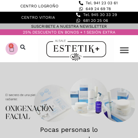
Tel. 941 23 03 61
CENTRO LOGROÑO
649 24 69 78
Tel. 945 30 33 29
CENTRO VITORIA
681 20 25 06
SUSCRIBETE A NUESTRA NEWSLETTER
25% DESCUENTO EN BONOS + 1 SESIÓN EXTRA
0
CONOCE NUESTROS C
DEPILACIÓN LASER
Pocas personas lo