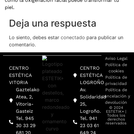
cómo la oxigenación facial puede transformar tu
piel.
Deja una respuesta
Lo siento, debes estar
conectado
para publicar un
comentario.
Aviso Legal
Política de
CENTRO
CENTRO
cookies
ESTÉTICA
ESTÉTICA
Política de
VITORIA
LOGROÑO
privacidad
Gaztelako
Av.
Política de
cancelación y
Atea, 2,
Solidaridad
devolución
Vitoria-
25,
© 2024
Gasteiz
Logroño.
ESTETIK+ |
Todos los
Tel. 945
Tel. 941
derechos
reservados
30 33 29
23 03 61
681 20
649 24