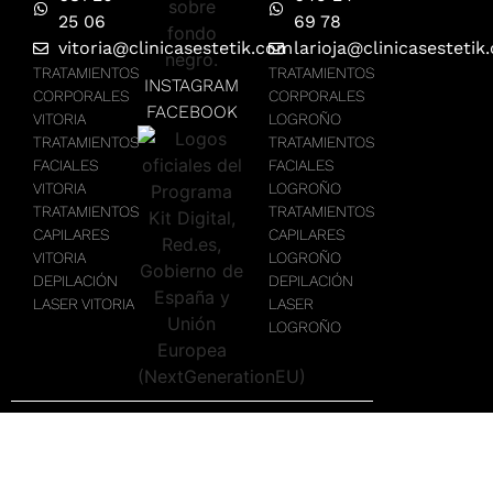
25 06
69 78
vitoria@clinicasestetik.com
larioja@clinicasestetik
TRATAMIENTOS
TRATAMIENTOS
INSTAGRAM
CORPORALES
CORPORALES
FACEBOOK
VITORIA
LOGROÑO
TRATAMIENTOS
TRATAMIENTOS
FACIALES
FACIALES
VITORIA
LOGROÑO
TRATAMIENTOS
TRATAMIENTOS
CAPILARES
CAPILARES
VITORIA
LOGROÑO
DEPILACIÓN
DEPILACIÓN
LASER VITORIA
LASER
LOGROÑO